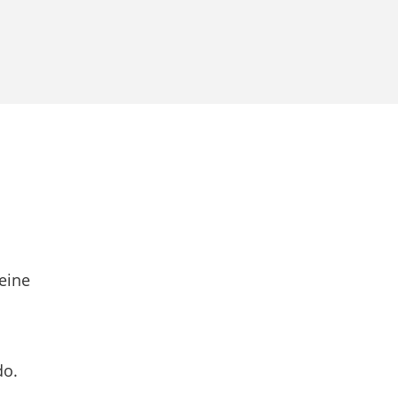
eine
do.