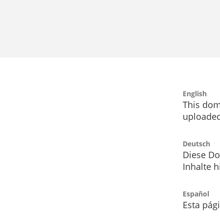
English
This dom
uploaded
Deutsch
Diese Do
Inhalte h
Español
Esta pág